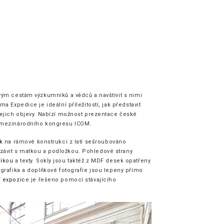
avým cestám výzkumníků a vědců a navštívit s nimi
ma Expedice je ideální příležitostí, jak představit
 jejich objevy. Nabízí možnost prezentace české
ní mezinárodního kongresu ICOM.
k
na rámové konstrukci z latí sešroubováno
závit s matkou a podložkou. Pohledové strany
fikou
a texty. Sokly jsou taktéž z MDF desek opatřeny
, grafika a doplňkové fotografie jsou lepeny přímo
í expozic
e je řešeno pomocí stávajícího