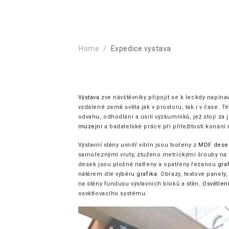
Home
Expedice vystava
Výstava
zve návštěvníky připojit se k leckdy napín
vzdálené země světa jak v prostoru, tak i v čase. Té
odvahu, odhodlání a úsilí výzkumníků, jež stojí za
muzejní
a badatelské práce při příležitosti koná
Výstavní stěny uvnitř vitrín jsou tvořeny z
MDF dese
samořeznými vruty, ztuženo metrickými šrouby na 
desek jsou plošně natřeny a opatřeny řezanou
gra
nátěrem dle výběru
grafika
. Obrazy, textové panely
na stěny fundusu výstavních bloků a stěn.
Osvětlen
osvětlovacího systému.