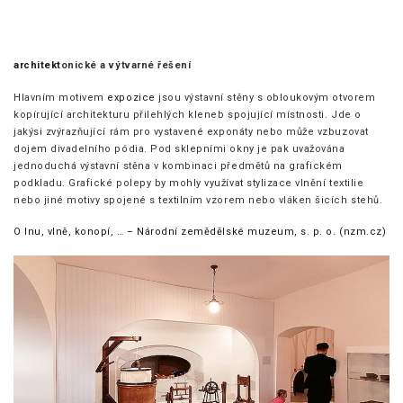
architekt
onické a výtvarné řešení
Hlavním motivem
expozice
jsou výstavní stěny s obloukovým otvorem
kopírující architekturu přilehlých kleneb spojující místnosti. Jde o
jakýsi zvýrazňující rám pro vystavené exponáty nebo může vzbuzovat
dojem divadelního pódia. Pod sklepními okny je pak uvažována
jednoduchá výstavní stěna v kombinaci předmětů na grafickém
podkladu. Grafické polepy by mohly využívat stylizace vlnění textilie
nebo jiné motivy spojené s textilním vzorem nebo vláken šicích stehů.
O lnu, vlně, konopí, … – Národní zemědělské muzeum, s. p. o. (nzm.cz)