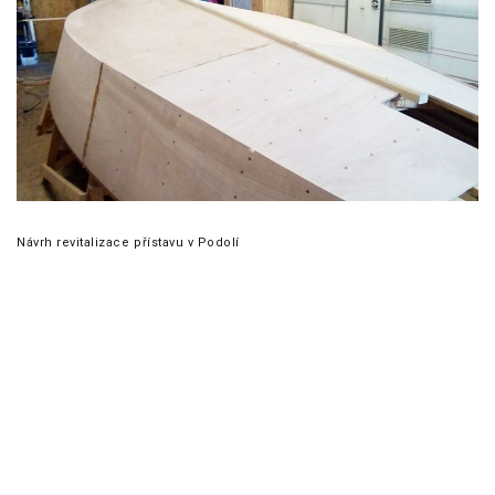
Návrh revitalizace přístavu v Podolí