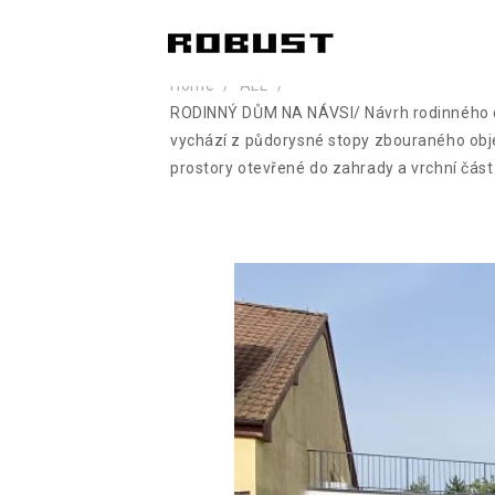
Home
ALL
RODINNÝ DŮM NA NÁVSI/ Návrh rodinného dom
vychází z půdorysné stopy zbouraného objek
prostory otevřené do zahrady a vrchní část 