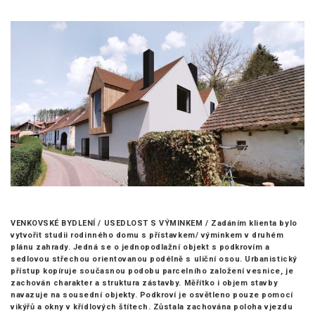
VENKOVSKÉ BYDLENÍ / USEDLOST S VÝMINKEM /
Zadáním klienta bylo
vytvořit studii rodinného domu s přístavkem/ výminkem v druhém
plánu zahrady. Jedná se o jednopodlažní objekt s podkrovím a
sedlovou střechou orientovanou podélně s uliční osou. Urbanistický
přístup kopíruje současnou podobu parcelního založení vesnice, je
zachován charakter a struktura zástavby. Měřítko i objem stavby
navazuje na sousední objekty. Podkroví je osvětleno pouze pomocí
vikýřů a okny v křídlových štítech. Zůstala zachována poloha vjezdu