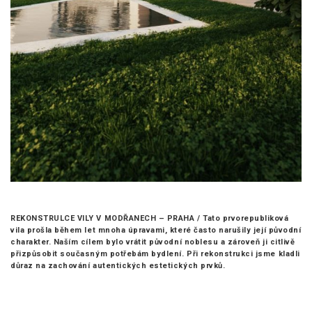
REKONSTRULCE VILY V MODŘANECH – PRAHA /
Tato prvorepubliková
vila prošla během let mnoha úpravami, které často narušily její původní
charakter. Naším cílem bylo vrátit původní noblesu a zároveň ji citlivě
přizpůsobit současným potřebám bydlení. Při rekonstrukci jsme kladli
důraz na zachování autentických estetických prvků.