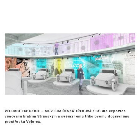
VELOREX EXPOZICE – MUZEUM ČESKÁ TŘEBOVÁ /
Studie expozice
věnovaná bratřím Stránským a svéráznému tříkolovému dopravnímu
prostředku Velorex.