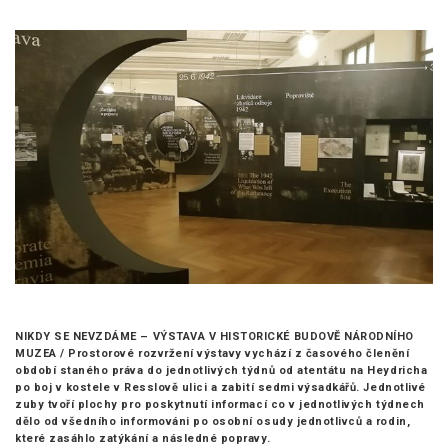
NIKDY SE NEVZDÁME – VÝSTAVA V HISTORICKÉ BUDOVĚ NÁRODNÍHO
MUZEA /
Prostorové rozvržení výstavy vychází z časového členění
období staného práva do jednotlivých týdnů od atentátu na Heydricha
po boj v kostele v Resslově ulici a zabití sedmi výsadkářů. Jednotlivé
zuby tvoří plochy pro poskytnutí informací co v jednotlivých týdnech
dělo od všedního informováni po osobní osudy jednotlivců a rodin,
které zasáhlo zatýkání a následné popravy.